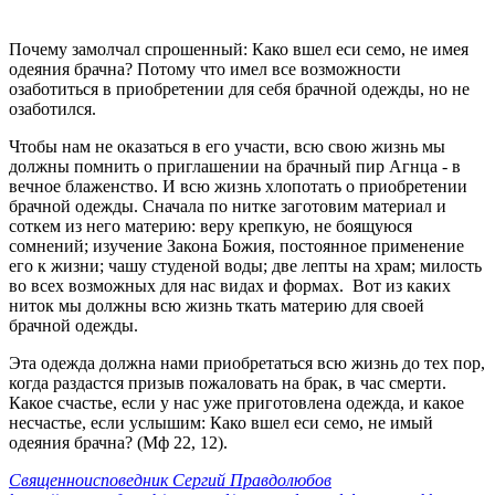
Почему замолчал спрошенный: Како вшел еси семо, не имея
одеяния брачна? Потому что имел все возможности
озаботиться в приобретении для себя брачной одежды, но не
озаботился.
Чтобы нам не оказаться в его участи, всю свою жизнь мы
должны помнить о приглашении на брачный пир Агнца - в
вечное блаженство. И всю жизнь хлопотать о приобретении
брачной одежды. Сначала по нитке заготовим материал и
соткем из него материю: веру крепкую, не боящуюся
сомнений; изучение Закона Божия, постоянное применение
его к жизни; чашу студеной воды; две лепты на храм; милость
во всех возможных для нас видах и формах. Вот из каких
ниток мы должны всю жизнь ткать материю для своей
брачной одежды.
Эта одежда должна нами приобретаться всю жизнь до тех пор,
когда раздастся призыв пожаловать на брак, в час смерти.
Какое счастье, если у нас уже приготовлена одежда, и какое
несчастье, если услышим: Како вшел еси семо, не имый
одеяния брачна? (Мф 22, 12).
Священноисповедник Сергий Правдолюбов