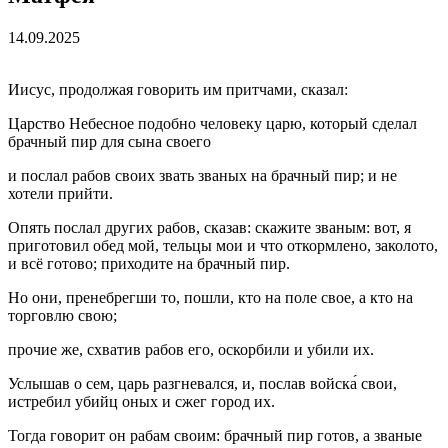
14.09.2025
Иисус, продолжая говорить им притчами, сказал:
Царство Небесное подобно человеку царю, который сделал
брачный пир для сына своего
и послал рабов своих звать званых на брачный пир; и не
хотели прийти.
Опять послал других рабов, сказав: скажите званым: вот, я
приготовил обед мой, тельцы мои и что откормлено, заколото,
и всё готово; приходите на брачный пир.
Но они, пренебрегши то, пошли, кто на поле свое, а кто на
торговлю свою;
прочие же, схватив рабов его, оскорбили и убили их.
Услышав о сем, царь разгневался, и, послав войска́ свои,
истребил убийц оных и сжег город их.
Тогда говорит он рабам своим: брачный пир готов, а званые