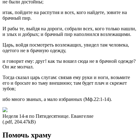
не были достойны;
итак, пойдите на распутия и всех, кого найдете, зовите на
брачный пир.
И рабы те, выйдя на дороги, собрали всех, кого только нашли,
и злых и добрых; и брачный пир наполнился возлежащими.
Царь, войдя посмотреть возлежащих, увидел там человека,
одетого не в брачную одежду,
и говорит ему: друг! как ты вошел сюда не в брачной одежде?
Он же молчал.
Тогда сказал царь слугам: связав ему руки и ноги, возьмите
его и бросьте во тьму внешнюю; там будет плач и скрежет
зубов;
ибо много званых, а мало избранных (Мф.22:1-14).
Неделя 14-я по Пятидесятнице. Евангелие
(.pdf, 204.47kB)
Помочь храму