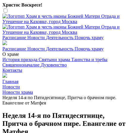
Христос Воскресе!
Расписание
Новости
Деятельность
Помочь храму
Расписание
Новости
Деятельность
Помочь храму
О храме
История прихода
Святыни храма
Таинства и требы
Священноначалие
Духовенство
Контакты
Главная
Новости
Новости храма
Неделя 14-я по Пятидесятнице, Притча о брачном пире.
Евангелие от Матфея
Неделя 14-я по Пятидесятнице,
Притча о брачном пире. Евангелие от
Матфея