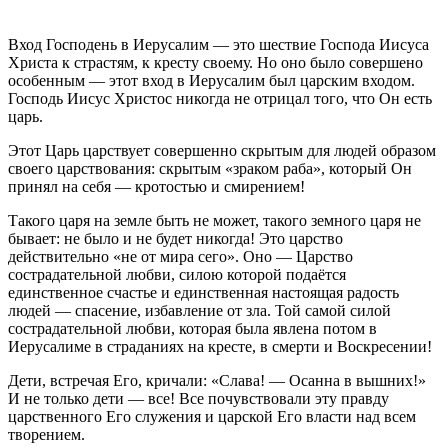
Вход Господень в Иерусалим — это шествие Господа Иисуса
Христа к страстям, к кресту своему. Но оно было совершено
особенным — этот вход в Иерусалим был царским входом.
Господь Иисус Христос никогда не отрицал того, что Он есть
царь.
Этот Царь царствует совершенно скрытым для людей образом
своего царствования: скрытым «зраком раба», который Он
принял на себя — кротостью и смирением!
Такого царя на земле быть не может, такого земного царя не
бывает: не было и не будет никогда! Это царство
действительно «не от мира сего». Оно — Царство
сострадательной любви, силою которой подаётся
единственное счастье и единственная настоящая радость
людей — спасение, избавление от зла. Той самой силой
сострадательной любви, которая была явлена потом в
Иерусалиме в страданиях на кресте, в смерти и Воскресении!
Дети, встречая Его, кричали: «Слава! — Осанна в вышних!»
И не только дети — все! Все почувствовали эту правду
царственного Его служения и царской Его власти над всем
творением.