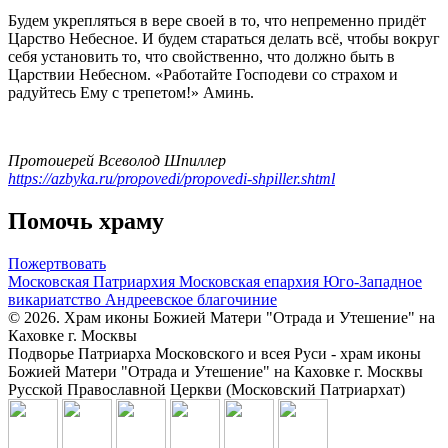
Будем укрепляться в вере своей в то, что непременно придёт
Царство Небесное. И будем стараться делать всё, чтобы вокруг
себя установить то, что свойственно, что должно быть в
Царствии Небесном. «Работайте Господеви со страхом и
радуйтесь Ему с трепетом!» Аминь.
Протоиерей Всеволод Шпиллер
https://azbyka.ru/propovedi/propovedi-shpiller.shtml
Помочь храму
Пожертвовать
Московская Патриархия
Московская епархия
Юго-Западное
викариатство
Андреевское благочиние
© 2026. Храм иконы Божией Матери "Отрада и Утешение" на
Каховке г. Москвы
Подворье Патриарха Московского и всея Руси - храм иконы
Божией Матери "Отрада и Утешение" на Каховке г. Москвы
Русской Православной Церкви (Московский Патриархат)