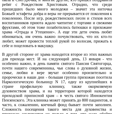
ребят с Рождеством Христовым. Отрадно, что среди
пришедших было много молодежи – значит эта ниточка
Божьей эстафеты добра и веры не прерывается от поколения к
поколению. После игр, рождественских песен и стихов всех
воспитанников приюта ждало чаепитие с тортами и свежими
фруктами, об этом тоже позаботились батюшки и прихожане
храма «Отрада и Утешение». А еще эти дети очень любят
обниматься, им очень важно почувствовать, что их кто-то
любит, может провести теплой рукой по волосам, прижать к
себе и поцеловать в макушку.
В другой стороне от храма находится второе из этих важных
для прихода мест. И на следующий день, 13 января - что
особенно важно, в день памяти святого Паисия Святогорца,
почти нашего современника, чьи слова о духовной жизни,
семье, любви и вере звучат особенно пронзительно и
пророчески в наши дни - большая группа прихожан посетила
Наркологическую больницу N 17, одну из крупнейших в
стране профильную клинику, также окормляемую
духовенством храма, и на территории которой находится
приходской приписной храм – в честь святого Иннокентия
Пензенского. Эта клиника может принять до 800 пациентов, и
часто, к сожалению, коечный фонд бывает почти заполнен.
Сложность посещения такого места для духовенства и
прихожан заключается не только в том, что надо обойти