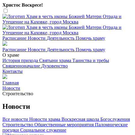
Христос Воскресе!
Расписание
Новости
Деятельность
Помочь храму
Расписание
Новости
Деятельность
Помочь храму
О храме
История прихода
Святыни храма
Таинства и требы
Священноначалие
Духовенство
Контакты
Главная
Новости
Строительство
Новости
Все новости
Новости храма
Воскресная школа
Богослужения
Строительство
Общественные мероприятия
Паломнические
поездки
Социальное служение