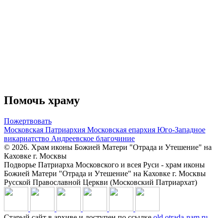
Помочь храму
Пожертвовать
Московская Патриархия
Московская епархия
Юго-Западное
викариатство
Андреевское благочиние
© 2026. Храм иконы Божией Матери "Отрада и Утешение" на
Каховке г. Москвы
Подворье Патриарха Московского и всея Руси - храм иконы
Божией Матери "Отрада и Утешение" на Каховке г. Москвы
Русской Православной Церкви (Московский Патриархат)
Старый сайт в архиве и доступен по ссылке
old.otrada-nam.ru